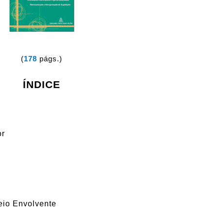
(
178
págs.)
ÍNDICE
or
Meio Envolvente