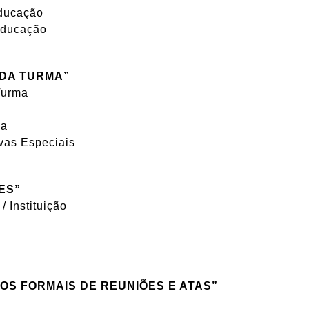
Educação
Educação
 DA TURMA”
Turma
ça
vas Especiais
ES”
/ Instituição
IOS FORMAIS DE REUNIÕES E ATAS”