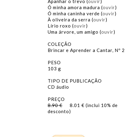
Apanhar o trevo (
ouvir
)
Ó minha amora madura (
ouvir
)
Ó minha caninha verde (
ouvir
)
À oliveira da serra (
ouvir
)
Lírio roxo (
ouvir
)
Uma árvore, um amigo (
ouvir
)
COLEÇÃO
Brincar e Aprender a Cantar, Nº 2
PESO
103 g
TIPO DE PUBLICAÇÃO
CD áudio
PREÇO
8.90 €
8.01 € (inclui 10% de
desconto)